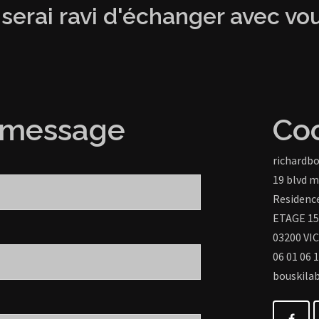
 serai ravi d'échanger avec vo
 message
Co
richardbo
19 blvd m
Residence
ETAGE 15
03200 VI
06 01 06 
bouskilab