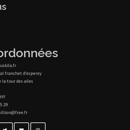
us
ordonnées
uskila.fr
al franchet d’esperey
 la tour des ailes
CHY
15 29
illion@free.fr