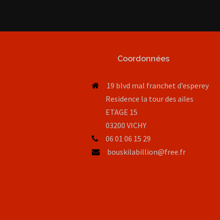
Coordonnées
19 blvd mal franchet d’esperey
Residence la tour des ailes
ETAGE 15
03200 VICHY
06 01 06 15 29
bouskilabillion@free.fr